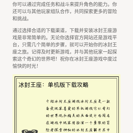
你可以通过完成任务和战斗来提升角色的能力。你
还可以与其他玩家组队合作，共同探索更多的冒险
和挑战。
通过选择合适的下载渠道，下载并安装冰封王座游
戏是非常简单的。无论你选择官方网站还是游戏平
台，只需几个简单的步骤，就可以开始你的冰封王
座之旅。记得及时更新游戏，并与其他玩家一起探
索这个奇幻的世界吧！祝你在冰封王座游戏中度过
愉快的时光！