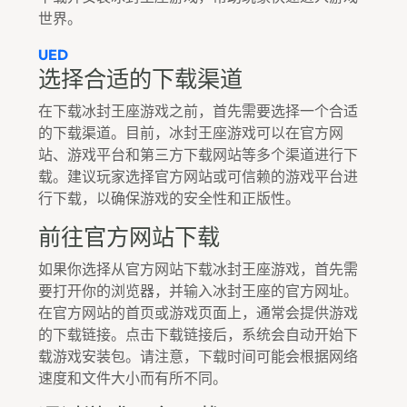
世界。
UED
选择合适的下载渠道
在下载冰封王座游戏之前，首先需要选择一个合适
的下载渠道。目前，冰封王座游戏可以在官方网
站、游戏平台和第三方下载网站等多个渠道进行下
载。建议玩家选择官方网站或可信赖的游戏平台进
行下载，以确保游戏的安全性和正版性。
前往官方网站下载
如果你选择从官方网站下载冰封王座游戏，首先需
要打开你的浏览器，并输入冰封王座的官方网址。
在官方网站的首页或游戏页面上，通常会提供游戏
的下载链接。点击下载链接后，系统会自动开始下
载游戏安装包。请注意，下载时间可能会根据网络
速度和文件大小而有所不同。