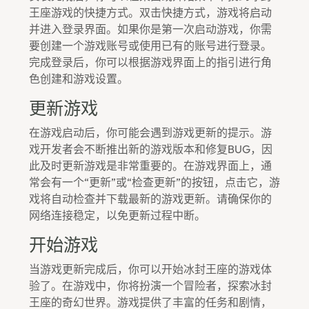
王座游戏的快捷方式。双击快捷方式，游戏将启动
并进入登录界面。如果你是第一次启动游戏，你需
要创建一个游戏账号或使用已有的账号进行登录。
完成登录后，你可以根据游戏界面上的指引进行角
色创建和游戏设置。
更新游戏
在游戏启动后，你可能会遇到游戏更新的提示。游
戏开发者会不断推出新的游戏版本和修复BUG，因
此及时更新游戏是非常重要的。在游戏界面上，通
常会有一个“更新”或“检查更新”的按钮，点击它，游
戏将自动检查并下载最新的游戏更新。请确保你的
网络连接稳定，以免更新过程中断。
开始游戏
当游戏更新完成后，你可以开始冰封王座的游戏体
验了。在游戏中，你将扮演一个冒险者，探索冰封
王座的奇幻世界。游戏提供了丰富的任务和剧情，