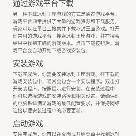
通过游戏平台下载
另一种下载冰封王座游戏的方式是通过游戏平台。
游戏平台通常提供了大量的游戏资源和下载服务，
玩家可以在平台上搜索并下载冰封王座游戏。打开
你常用的游戏平台，搜索冰封王座游戏，并在搜索
结果中找到正确的游戏版本。点击下载按钮后，游
戏平台会自动开始下载游戏安装包。
安装游戏
下载完成后，你需要安装冰封王座游戏。在下载的
游戏安装包中，通常会包含一个安装程序。双击打
开安装程序，按照提示进行安装。在安装过程中，
你可以选择游戏的安装路径和相关设置。请确保你
的电脑系统满足游戏的最低配置要求，并保持网络
连接以便安装过程中的必要更新。
启动游戏
安装完成后，你可以在桌面或开始菜单中找到冰封