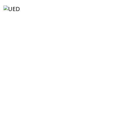
首页
经典案例
华为手机如何下载NBA 2K20
-16 15:51:53
下载NBA 2K20
与NBA 2K20
20是一款备受欢迎的篮球模拟游戏，拥有逼真的画
操作体验。华为作为全球领先的智能手机制造
能处理器和先进的图形处理技术使得华为手机成
 2K20的理想选择。本文将详细介绍如何在华为